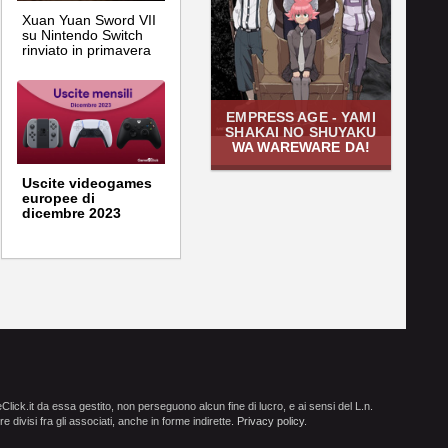
Xuan Yuan Sword VII
su Nintendo Switch
rinviato in primavera
EMPRESS AGE - YAMI
SHAKAI NO SHUYAKU
WA WAREWARE DA!
Uscite videogames
europee di
dicembre 2023
ick.it da essa gestito, non perseguono alcun fine di lucro, e ai sensi del L.n.
e divisi fra gli associati, anche in forme indirette.
Privacy policy
.