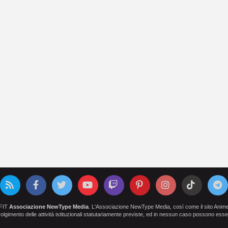
OFIT
Associazione NewType Media
. L'Associazione NewType Media, così come il sito AnimeCl
 svolgimento delle attività istituzionali statutariamente previste, ed in nessun caso possono esser