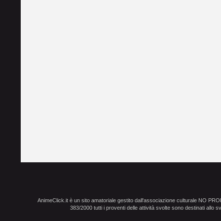
AnimeClick.it è un sito amatoriale gestito dall'associazione culturale NO PR
383/2000 tutti i proventi delle attività svolte sono destinati allo