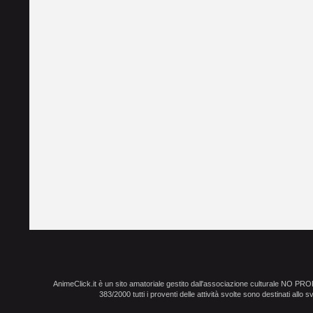
AnimeClick.it è un sito amatoriale gestito dall'associazione culturale NO PR
383/2000 tutti i proventi delle attività svolte sono destinati allo