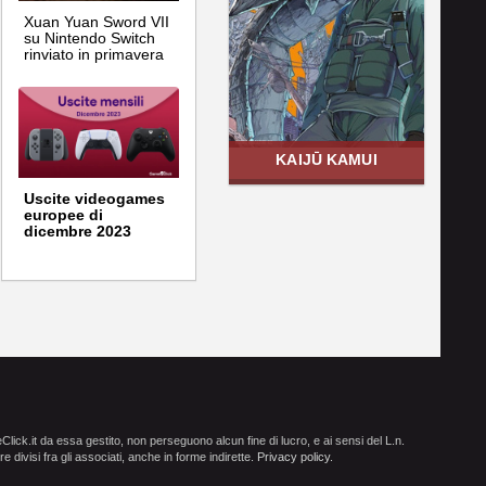
Xuan Yuan Sword VII
su Nintendo Switch
rinviato in primavera
KAIJŪ KAMUI
Uscite videogames
europee di
dicembre 2023
ick.it da essa gestito, non perseguono alcun fine di lucro, e ai sensi del L.n.
e divisi fra gli associati, anche in forme indirette.
Privacy policy
.