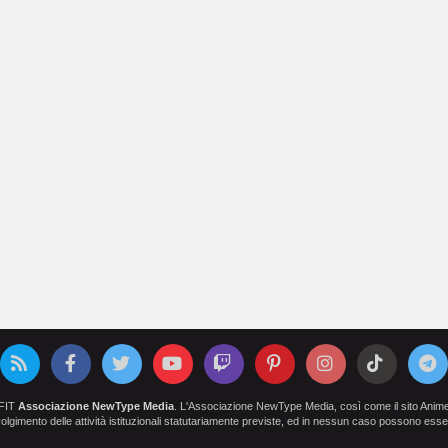
OFIT
Associazione NewType Media
. L'Associazione NewType Media, così come il sito AnimeCl
 svolgimento delle attività istituzionali statutariamente previste, ed in nessun caso possono esser