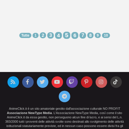
5
3
4
6
7
2
8
Tutte
1
9
10
AnimeClick.it è un sito amatoriale gestito dall'associazione culturale NO PROFIT
Associazione NewType Media
. L'Associazione NewType Media, così come il sito
AnimeClick.it da essa gestito, non perseguono alcun fine di lucro, e ai sensi del L.n.
383/2000 tutti i proventi delle attività svolte sono destinati allo svolgimento delle attività
istituzionali statutariamente previste, ed in nessun caso possono essere divisi fra gli