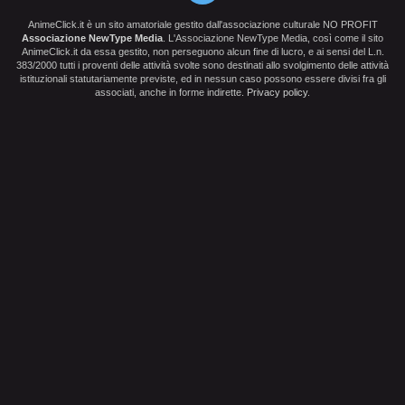
AnimeClick.it è un sito amatoriale gestito dall'associazione culturale NO PROFIT
Associazione NewType Media
. L'Associazione NewType Media, così come il sito
AnimeClick.it da essa gestito, non perseguono alcun fine di lucro, e ai sensi del L.n.
383/2000 tutti i proventi delle attività svolte sono destinati allo svolgimento delle attività
istituzionali statutariamente previste, ed in nessun caso possono essere divisi fra gli
associati, anche in forme indirette.
Privacy policy
.