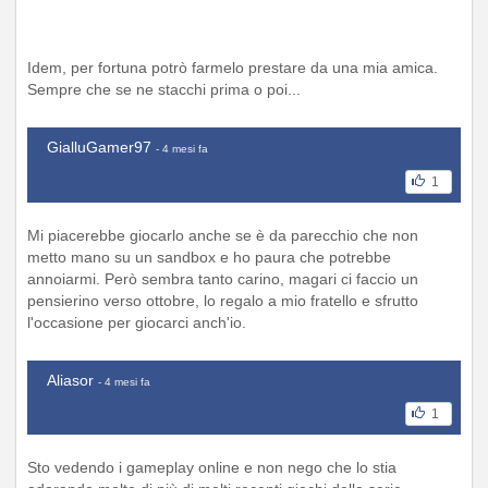
Idem, per fortuna potrò farmelo prestare da una mia amica.
Sempre che se ne stacchi prima o poi...
GialluGamer97
- 4 mesi fa
1
Mi piacerebbe giocarlo anche se è da parecchio che non
metto mano su un sandbox e ho paura che potrebbe
annoiarmi. Però sembra tanto carino, magari ci faccio un
pensierino verso ottobre, lo regalo a mio fratello e sfrutto
l'occasione per giocarci anch'io.
Aliasor
- 4 mesi fa
1
Sto vedendo i gameplay online e non nego che lo stia