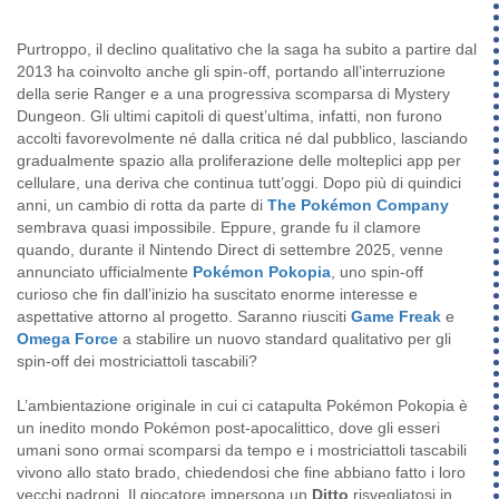
Purtroppo, il declino qualitativo che la saga ha subito a partire dal
2013 ha coinvolto anche gli spin-off, portando all’interruzione
della serie Ranger e a una progressiva scomparsa di Mystery
Dungeon. Gli ultimi capitoli di quest’ultima, infatti, non furono
accolti favorevolmente né dalla critica né dal pubblico, lasciando
gradualmente spazio alla proliferazione delle molteplici app per
cellulare, una deriva che continua tutt’oggi. Dopo più di quindici
anni, un cambio di rotta da parte di
The Pokémon Company
sembrava quasi impossibile. Eppure, grande fu il clamore
quando, durante il Nintendo Direct di settembre 2025, venne
annunciato ufficialmente
Pokémon Pokopia
, uno spin-off
curioso che fin dall’inizio ha suscitato enorme interesse e
aspettative attorno al progetto. Saranno riusciti
Game Freak
e
Omega Force
a stabilire un nuovo standard qualitativo per gli
spin-off dei mostriciattoli tascabili?
L’ambientazione originale in cui ci catapulta Pokémon Pokopia è
un inedito mondo Pokémon post-apocalittico, dove gli esseri
umani sono ormai scomparsi da tempo e i mostriciattoli tascabili
vivono allo stato brado, chiedendosi che fine abbiano fatto i loro
vecchi padroni. Il giocatore impersona un
Ditto
risvegliatosi in