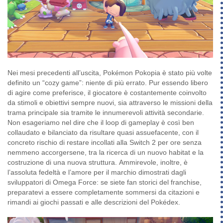
Nei mesi precedenti all’uscita, Pokémon Pokopia è stato più volte
definito un “cozy game”: niente di più errato. Pur essendo libero
di agire come preferisce, il giocatore è costantemente coinvolto
da stimoli e obiettivi sempre nuovi, sia attraverso le missioni della
trama principale sia tramite le innumerevoli attività secondarie.
Non esageriamo nel dire che il loop di gameplay è così ben
collaudato e bilanciato da risultare quasi assuefacente, con il
concreto rischio di restare incollati alla Switch 2 per ore senza
nemmeno accorgersene, tra la ricerca di un nuovo habitat e la
costruzione di una nuova struttura. Ammirevole, inoltre, è
l’assoluta fedeltà e l’amore per il marchio dimostrati dagli
sviluppatori di Omega Force: se siete fan storici del franchise,
preparatevi a essere completamente sommersi da citazioni e
rimandi ai giochi passati e alle descrizioni del Pokédex.