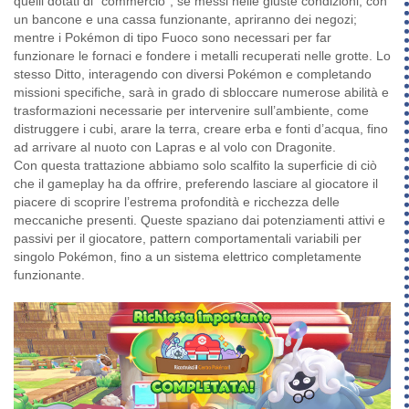
quelli dotati di “commercio”, se messi nelle giuste condizioni, con
un bancone e una cassa funzionante, apriranno dei negozi;
mentre i Pokémon di tipo Fuoco sono necessari per far
funzionare le fornaci e fondere i metalli recuperati nelle grotte. Lo
stesso Ditto, interagendo con diversi Pokémon e completando
missioni specifiche, sarà in grado di sbloccare numerose abilità e
trasformazioni necessarie per intervenire sull’ambiente, come
distruggere i cubi, arare la terra, creare erba e fonti d’acqua, fino
ad arrivare al nuoto con Lapras e al volo con Dragonite.
Con questa trattazione abbiamo solo scalfito la superficie di ciò
che il gameplay ha da offrire, preferendo lasciare al giocatore il
piacere di scoprire l’estrema profondità e ricchezza delle
meccaniche presenti. Queste spaziano dai potenziamenti attivi e
passivi per il giocatore, pattern comportamentali variabili per
singolo Pokémon, fino a un sistema elettrico completamente
funzionante.