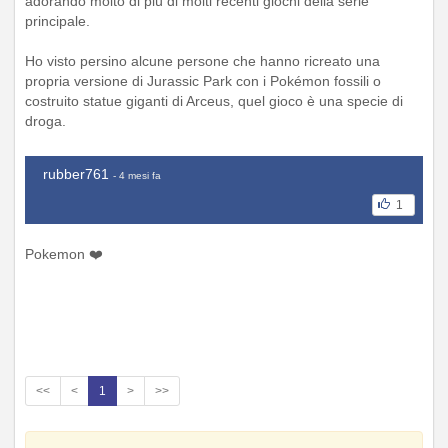
adorando molto di più di molti recenti giochi della serie
principale.
Ho visto persino alcune persone che hanno ricreato una
propria versione di Jurassic Park con i Pokémon fossili o
costruito statue giganti di Arceus, quel gioco è una specie di
droga.
rubber761
- 4 mesi fa
1
Pokemon ❤️
<<
<
1
>
>>