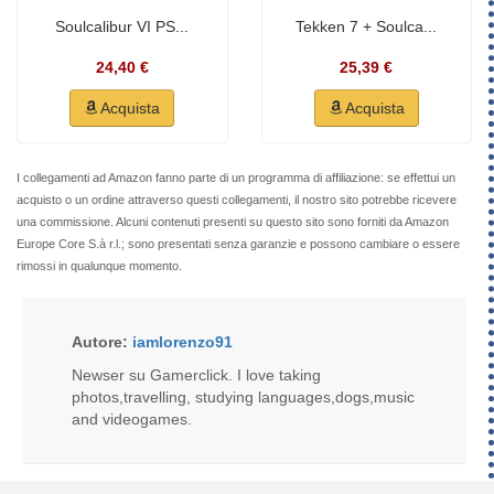
Soulcalibur VI PS...
Tekken 7 + Soulca...
24,40 €
25,39 €
Acquista
Acquista
I collegamenti ad Amazon fanno parte di un programma di affiliazione: se effettui un
acquisto o un ordine attraverso questi collegamenti, il nostro sito potrebbe ricevere
una commissione. Alcuni contenuti presenti su questo sito sono forniti da Amazon
Europe Core S.à r.l.; sono presentati senza garanzie e possono cambiare o essere
rimossi in qualunque momento.
Autore:
iamlorenzo91
Newser su Gamerclick. I love taking
photos,travelling, studying languages,dogs,music
and videogames.