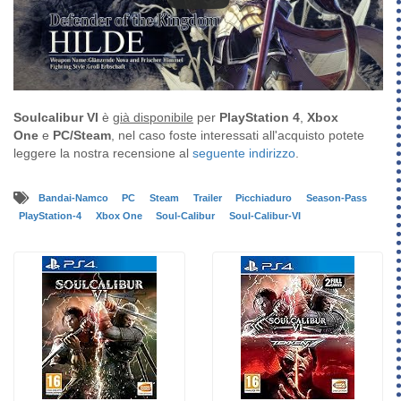
Soulcalibur VI
è
già disponibile
per
PlayStation 4
,
Xbox
One
e
PC/Steam
, nel caso foste interessati all'acquisto potete
leggere la nostra recensione al
seguente indirizzo
.
Bandai-Namco
PC
Steam
Trailer
Picchiaduro
Season-Pass
PlayStation-4
Xbox One
Soul-Calibur
Soul-Calibur-VI