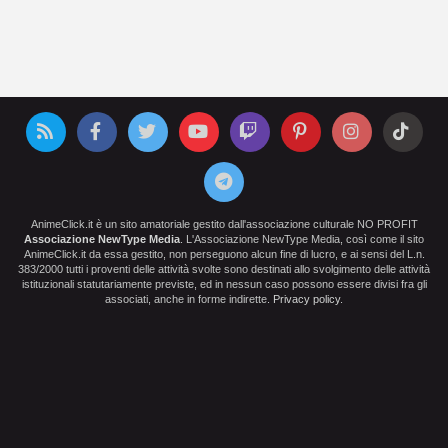
AnimeClick.it è un sito amatoriale gestito dall'associazione culturale NO PROFIT
Associazione NewType Media
. L'Associazione NewType Media, così come il sito
AnimeClick.it da essa gestito, non perseguono alcun fine di lucro, e ai sensi del L.n.
383/2000 tutti i proventi delle attività svolte sono destinati allo svolgimento delle attività
istituzionali statutariamente previste, ed in nessun caso possono essere divisi fra gli
associati, anche in forme indirette.
Privacy policy
.