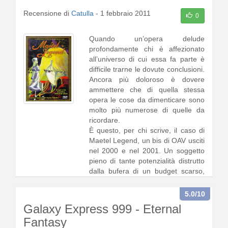
Recensione di
Catulla
-
1 febbraio 2011
0
Quando un’opera delude
profondamente chi è affezionato
all’universo di cui essa fa parte è
difficile trarne le dovute conclusioni.
Ancora più doloroso è dovere
ammettere che di quella stessa
opera le cose da dimenticare sono
molto più numerose di quelle da
ricordare.
È questo, per chi scrive, il caso di
Maetel Legend, un bis di OAV usciti
nel 2000 e nel 2001. Un soggetto
pieno di tante potenzialità distrutto
dalla bufera di un budget scarso,
da1 [
continua a leggere
]
5.0
/10
Galaxy Express 999 - Eternal
Fantasy