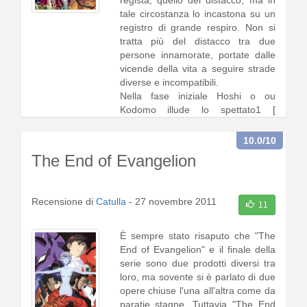
regista, quello del distacco, ma in
tale circostanza lo incastona su un
registro di grande respiro. Non si
tratta più del distacco tra due
persone innamorate, portate dalle
vicende della vita a seguire strade
diverse e incompatibili.
Nella fase iniziale Hoshi o ou
Kodomo illude lo spettato1 [
continua a leggere
]
10.0
/10
The End of Evangelion
Recensione di
Catulla
-
27 novembre 2011
11
È sempre stato risaputo che "The
End of Evangelion" e il finale della
serie sono due prodotti diversi tra
loro, ma sovente si è parlato di due
opere chiuse l'una all'altra come da
paratie stagne. Tuttavia "The End