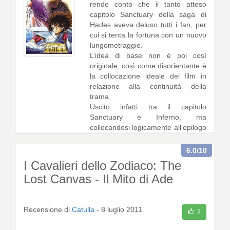
rende conto che il tanto atteso
capitolo Sanctuary della saga di
Hades aveva deluso tutti i fan, per
cui si tenta la fortuna con un nuovo
lungometraggio.
L’idea di base non è poi così
originale, così come disorientante è
la collocazione ideale del film in
relazione alla continuità della
trama.
Uscito infatti tra il capitolo
Sanctuary e Inferno, ma
collocandosi logicamente all’epilogo
della battaglia contro Had1 [
continua a leggere
]
6.0
/10
I Cavalieri dello Zodiaco: The
Lost Canvas - Il Mito di Ade
Recensione di
Catulla
-
8 luglio 2011
2