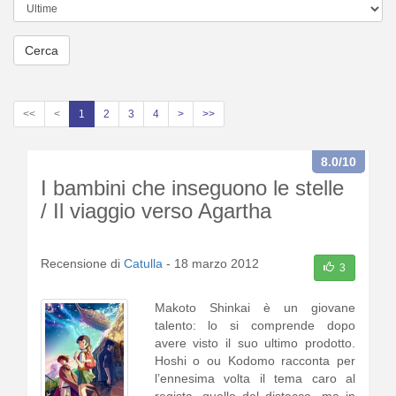
Cerca
<<
<
1
2
3
4
>
>>
8.0
/10
I bambini che inseguono le stelle
/ Il viaggio verso Agartha
Recensione di
Catulla
-
18 marzo 2012
3
Makoto Shinkai è un giovane
talento: lo si comprende dopo
avere visto il suo ultimo prodotto.
Hoshi o ou Kodomo racconta per
l’ennesima volta il tema caro al