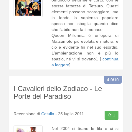
omuncolo deforme e corto, con le
stesse fattezze di Tetsuro. Questi
elementi possono scoraggiare, ma
in fondo la sapienza popolare
spesso non sbaglia quando dice
che l'abito non fa il monaco.
Queen Millennia è un'opera di
Matsumoto più evoluta e matura, e
ciò è evidente fin nel suo esordio.
L'ambientazione non è più lo
spazio, né vi si trovano1 [
continua
a leggere
]
4.0
/10
I Cavalieri dello Zodiaco - Le
Porte del Paradiso
Recensione di
Catulla
-
25 luglio 2011
1
Nel 2004 si tirano le fila e ci si