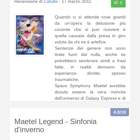
Recensione di
Catulla
-
17 marzo 2011
0
Quando ci si attende cose grandi
da un’opera la delusione più
cocente che si può ricevere è
quella causata dalla presa in giro
voluta da chi ne è artefice.
Sentenze del genere non sono
tirate fuori dal nulla, anche se
potrebbero sembrare simili a frasi
fatte; in realtà derivano da
esperienze dirette, spesso
traumatiche.
Space Symphony Maetel avrebbe
dovuto essere la vera rivincita
dell’universo di Galaxy Express e di
Maetel stessa che ne è l’emb1 [
continua a leggere
]
4.0
/10
Maetel Legend - Sinfonia
d'inverno