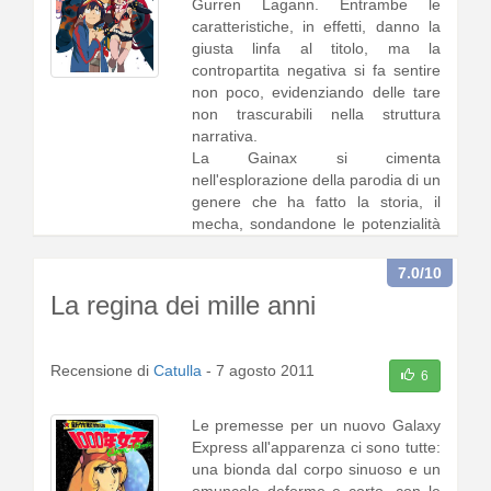
Gurren Lagann. Entrambe le
caratteristiche, in effetti, danno la
giusta linfa al titolo, ma la
contropartita negativa si fa sentire
non poco, evidenziando delle tare
non trascurabili nella struttura
narrativa.
La Gainax si cimenta
nell'esplorazione della parodia di un
genere che ha fatto la storia, il
mecha, sondandone le potenzialità
visive, e stroncan1 [
continua a
leggere
]
7.0
/10
La regina dei mille anni
Recensione di
Catulla
-
7 agosto 2011
6
Le premesse per un nuovo Galaxy
Express all'apparenza ci sono tutte:
una bionda dal corpo sinuoso e un