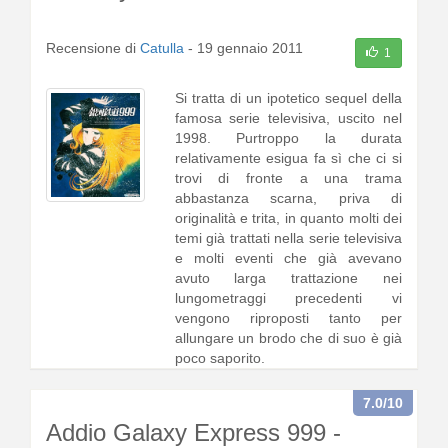
Recensione di
Catulla
-
19 gennaio 2011
1
Si tratta di un ipotetico sequel della
famosa serie televisiva, uscito nel
1998. Purtroppo la durata
relativamente esigua fa sì che ci si
trovi di fronte a una trama
abbastanza scarna, priva di
originalità e trita, in quanto molti dei
temi già trattati nella serie televisiva
e molti eventi che già avevano
avuto larga trattazione nei
lungometraggi precedenti vi
vengono riproposti tanto per
allungare un brodo che di suo è già
poco saporito.
La pr1 [
continua a leggere
]
7.0
/10
Addio Galaxy Express 999 -