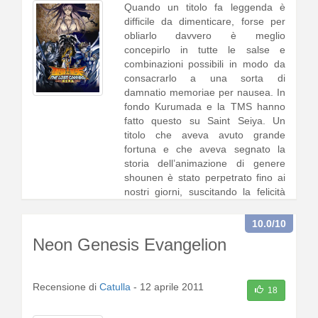
Quando un titolo fa leggenda è
difficile da dimenticare, forse per
obliarlo davvero è meglio
concepirlo in tutte le salse e
combinazioni possibili in modo da
consacrarlo a una sorta di
damnatio memoriae per nausea. In
fondo Kurumada e la TMS hanno
fatto questo su Saint Seiya. Un
titolo che aveva avuto grande
fortuna e che aveva segnato la
storia dell’animazione di genere
shounen è stato perpetrato fino ai
nostri giorni, suscitando la felicità
di1 [
continua a leggere
]
10.0
/10
Neon Genesis Evangelion
Recensione di
Catulla
-
12 aprile 2011
18