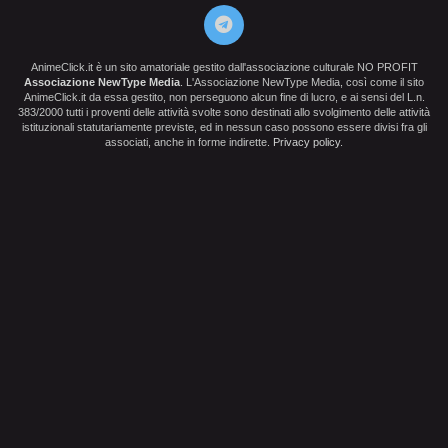
AnimeClick.it è un sito amatoriale gestito dall'associazione culturale NO PROFIT
Associazione NewType Media
. L'Associazione NewType Media, così come il sito
AnimeClick.it da essa gestito, non perseguono alcun fine di lucro, e ai sensi del L.n.
383/2000 tutti i proventi delle attività svolte sono destinati allo svolgimento delle attività
istituzionali statutariamente previste, ed in nessun caso possono essere divisi fra gli
associati, anche in forme indirette.
Privacy policy
.