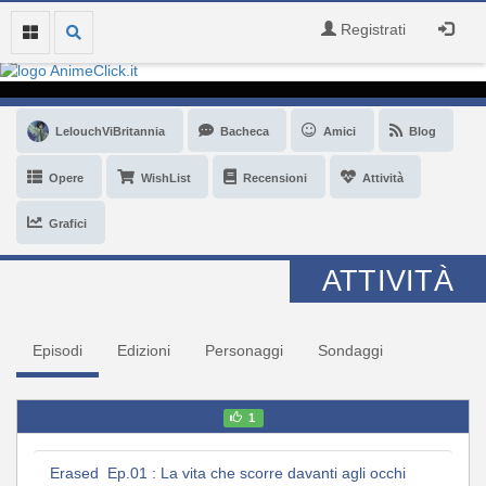
Registrati
LelouchViBritannia
Bacheca
Amici
Blog
Opere
WishList
Recensioni
Attività
Grafici
ATTIVITÀ
Episodi
Edizioni
Personaggi
Sondaggi
1
Erased Ep.01 : La vita che scorre davanti agli occhi