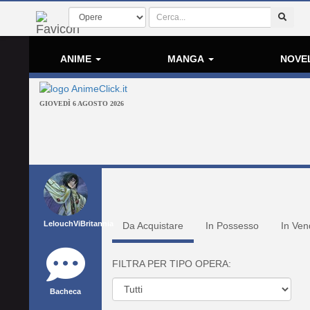
ANIME
MANGA
NOVE
GIOVEDÌ 6 AGOSTO 2026
LelouchViBritannia
Da Acquistare
In Possesso
In Ven
FILTRA PER TIPO OPERA:
Bacheca