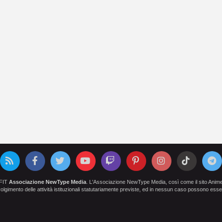
OFIT
Associazione NewType Media
. L'Associazione NewType Media, così come il sito AnimeCl
 svolgimento delle attività istituzionali statutariamente previste, ed in nessun caso possono esser