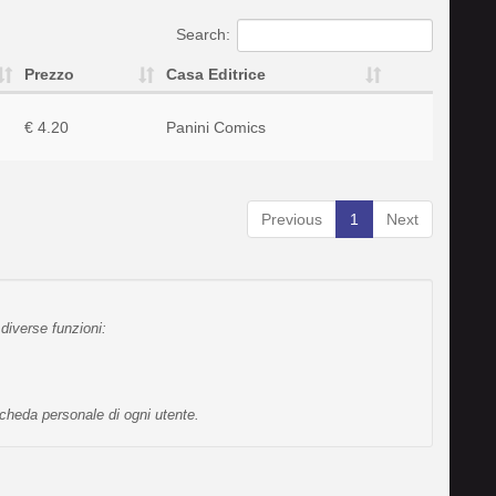
Search:
Prezzo
Casa Editrice
€ 4.20
Panini Comics
Previous
1
Next
diverse funzioni:
scheda personale di ogni utente.