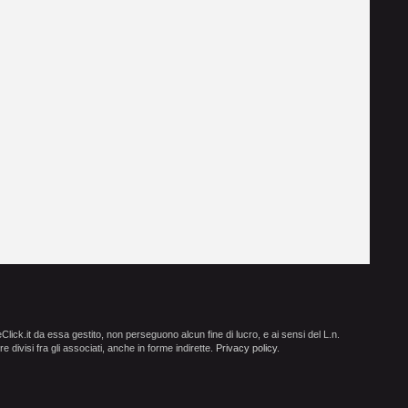
ick.it da essa gestito, non perseguono alcun fine di lucro, e ai sensi del L.n.
e divisi fra gli associati, anche in forme indirette.
Privacy policy
.