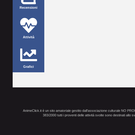
Recensioni
Attività
Grafici
AnimeClick.it è un sito amatoriale gestito dall'associazione culturale NO PR
383/2000 tutti i proventi delle attività svolte sono destinati allo