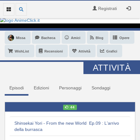
Registrati
Missa
Bacheca
Amici
Blog
Opere
WishList
Recensioni
Attività
Grafici
ATTIVITÀ
Episodi
Edizioni
Personaggi
Sondaggi
44
Shinsekai Yori - From the new World Ep.09 : L'arrivo
della burrasca