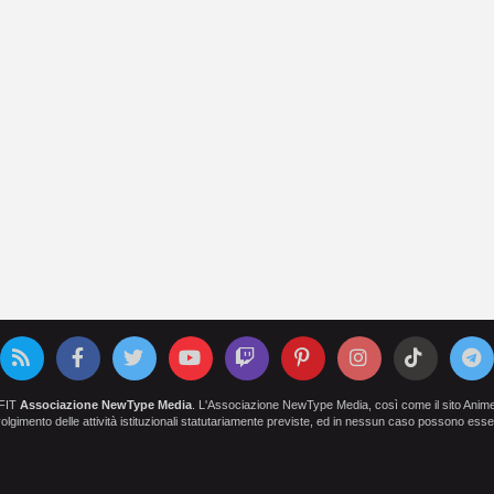
OFIT
Associazione NewType Media
. L'Associazione NewType Media, così come il sito AnimeCl
 svolgimento delle attività istituzionali statutariamente previste, ed in nessun caso possono esser