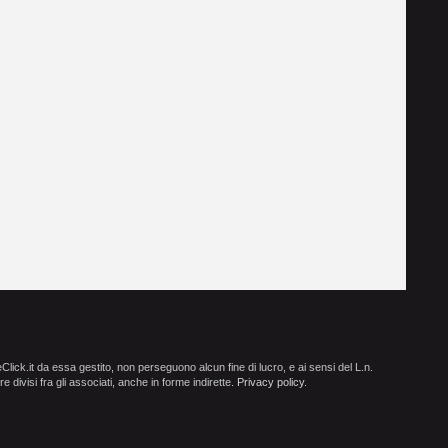
ick.it da essa gestito, non perseguono alcun fine di lucro, e ai sensi del L.n.
e divisi fra gli associati, anche in forme indirette.
Privacy policy
.