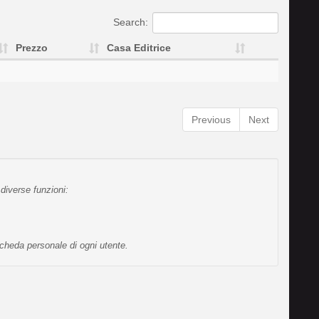
Search:
Prezzo
Casa Editrice
Previous
Next
diverse funzioni:
scheda personale di ogni utente.