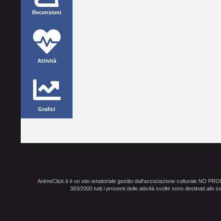
Recensioni
Attività
Grafici
AnimeClick.it è un sito amatoriale gestito dall'associazione culturale NO PR
383/2000 tutti i proventi delle attività svolte sono destinati allo