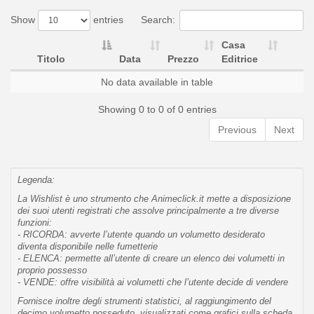
Show
entries
Search:
Casa
Titolo
Data
Prezzo
Editrice
No data available in table
Showing 0 to 0 of 0 entries
Previous
Next
Legenda:
La Wishlist è uno strumento che Animeclick.it mette a disposizione
dei suoi utenti registrati che assolve principalmente a tre diverse
funzioni:
- RICORDA: avverte l’utente quando un volumetto desiderato
diventa disponibile nelle fumetterie
- ELENCA: permette all’utente di creare un elenco dei volumetti in
proprio possesso
- VENDE: offre visibilità ai volumetti che l’utente decide di vendere
Fornisce inoltre degli strumenti statistici, al raggiungimento del
decimo volumetto posseduto, visualizzati come grafici sulla scheda