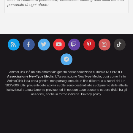
personale di ogni utente.
AnimeClick.it è un sito amatoriale gestito dall'associazione culturale NO PROFIT
Associazione NewType Media
. L'Associazione NewType Media, così come il sito
AnimeClick.it da essa gestito, non perseguono alcun fine di lucro, e ai sensi del L.n.
383/2000 tutti i proventi delle attività svolte sono destinati allo svolgimento delle attività
istituzionali statutariamente previste, ed in nessun caso possono essere divisi fra gli
associati, anche in forme indirette.
Privacy policy
.