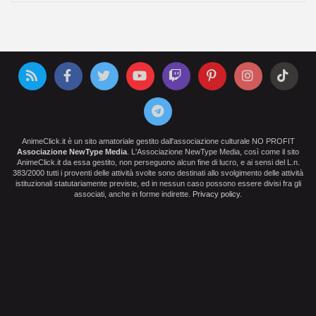
AnimeClick.it è un sito amatoriale gestito dall'associazione culturale NO PROFIT
Associazione NewType Media
. L'Associazione NewType Media, così come il sito
AnimeClick.it da essa gestito, non perseguono alcun fine di lucro, e ai sensi del L.n.
383/2000 tutti i proventi delle attività svolte sono destinati allo svolgimento delle attività
istituzionali statutariamente previste, ed in nessun caso possono essere divisi fra gli
associati, anche in forme indirette.
Privacy policy
.