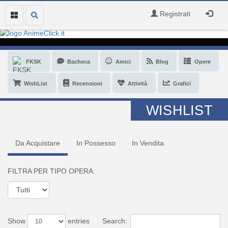
Registrati
FKSK
Bacheca
Amici
Blog
Opere
WishList
Recensioni
Attività
Grafici
WISHLIST
Da Acquistare
In Possesso
In Vendita
FILTRA PER TIPO OPERA:
Show
entries
Search: