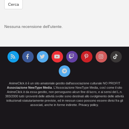
Cerca
Nessuna recensione dell'utente.
AnimeClick.it è un sito amatoriale gestito dall'associazione culturale NO PROFIT
Associazione NewType Media
. L'Associazione NewType Media, così come il sito
AnimeClick.it da essa gestito, non perseguono alcun fine di lucro, e ai sensi del L.n.
383/2000 tutti i proventi delle attività svolte sono destinati allo svolgimento delle attività
istituzionali statutariamente previste, ed in nessun caso possono essere divisi fra gli
associati, anche in forme indirette.
Privacy policy
.