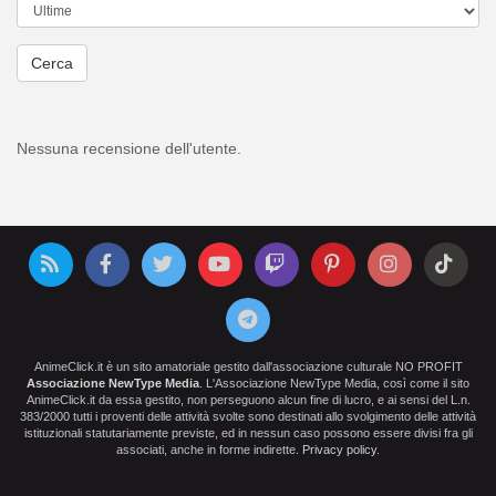
Cerca
Nessuna recensione dell'utente.
AnimeClick.it è un sito amatoriale gestito dall'associazione culturale NO PROFIT
Associazione NewType Media
. L'Associazione NewType Media, così come il sito
AnimeClick.it da essa gestito, non perseguono alcun fine di lucro, e ai sensi del L.n.
383/2000 tutti i proventi delle attività svolte sono destinati allo svolgimento delle attività
istituzionali statutariamente previste, ed in nessun caso possono essere divisi fra gli
associati, anche in forme indirette.
Privacy policy
.