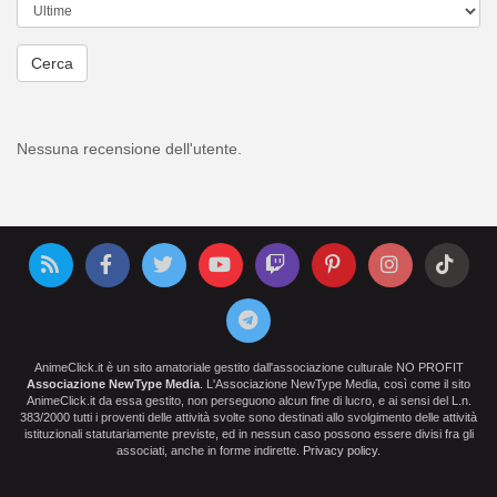
Cerca
Nessuna recensione dell'utente.
AnimeClick.it è un sito amatoriale gestito dall'associazione culturale NO PROFIT
Associazione NewType Media
. L'Associazione NewType Media, così come il sito
AnimeClick.it da essa gestito, non perseguono alcun fine di lucro, e ai sensi del L.n.
383/2000 tutti i proventi delle attività svolte sono destinati allo svolgimento delle attività
istituzionali statutariamente previste, ed in nessun caso possono essere divisi fra gli
associati, anche in forme indirette.
Privacy policy
.