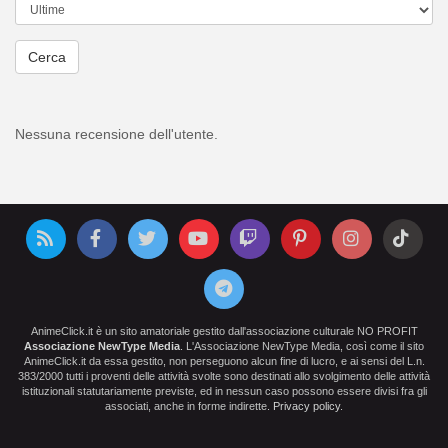
Cerca
Nessuna recensione dell'utente.
AnimeClick.it è un sito amatoriale gestito dall'associazione culturale NO PROFIT
Associazione NewType Media
. L'Associazione NewType Media, così come il sito
AnimeClick.it da essa gestito, non perseguono alcun fine di lucro, e ai sensi del L.n.
383/2000 tutti i proventi delle attività svolte sono destinati allo svolgimento delle attività
istituzionali statutariamente previste, ed in nessun caso possono essere divisi fra gli
associati, anche in forme indirette.
Privacy policy
.