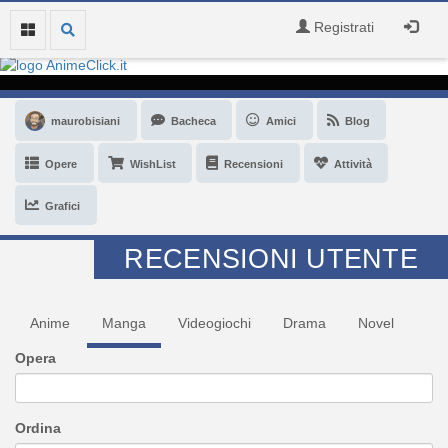
Registrati
maurobisiani
Bacheca
Amici
Blog
Opere
WishList
Recensioni
Attività
Grafici
RECENSIONI UTENTE
Anime
Manga
Videogiochi
Drama
Novel
Opera
Ordina