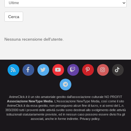
Cerca
Nessuna recensione dell'utente.
AnimeClick.it è un sito amatoriale gestito dall'associazione culturale NO PROFIT
Associazione NewType Media
. L'Associazione NewType Media, così come il sito
AnimeClick.it da essa gestito, non perseguono alcun fine di lucro, e ai sensi del L.n.
383/2000 tutti i proventi delle attività svolte sono destinati allo svolgimento delle attività
istituzionali statutariamente previste, ed in nessun caso possono essere divisi fra gli
associati, anche in forme indirette.
Privacy policy
.