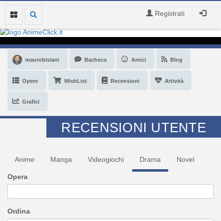
Registrati
maurobisiani
Bacheca
Amici
Blog
Opere
WishList
Recensioni
Attività
Grafici
RECENSIONI UTENTE
Anime
Manga
Videogiochi
Drama
Novel
Opera
Ordina