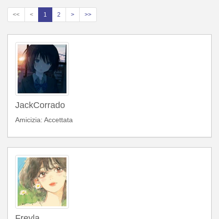
<<
<
1
2
>
>>
JackCorrado
Amicizia: Accettata
Freyla