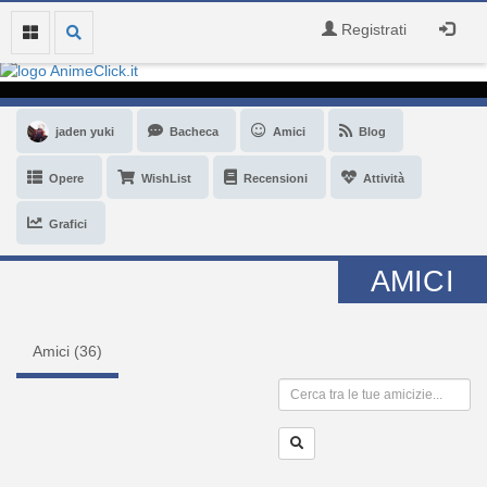
Registrati
jaden yuki
Bacheca
Amici
Blog
Opere
WishList
Recensioni
Attività
Grafici
AMICI
Amici (
36
)