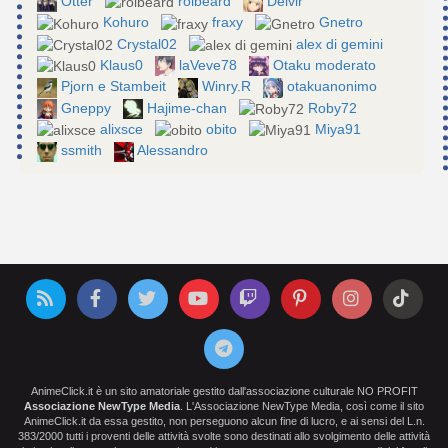
Otter
roibeard
Delvir
Kohuro
fraxy
Gnetro
Crystal02
alex di gemini
Klaus0
laVeve78
Otaku moderato
Pjorn e Stambeit
Winry.R
otakuanonimo
Gneppy
Hajime-chan
Roby72
alixsce
obito
Miya91
ssmith
Alessandro
AnimeClick.it è un sito amatoriale gestito dall'associazione culturale NO PROFIT
Associazione NewType Media
. L'Associazione NewType Media, così come il sito
AnimeClick.it da essa gestito, non perseguono alcun fine di lucro, e ai sensi del L.n.
383/2000 tutti i proventi delle attività svolte sono destinati allo svolgimento delle attività