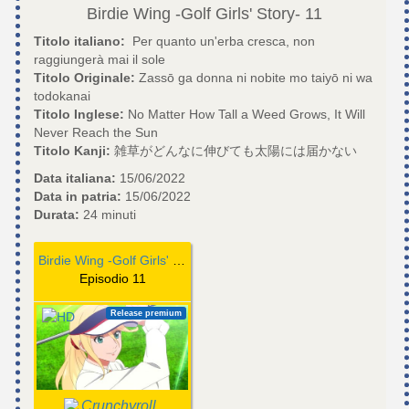
Birdie Wing -Golf Girls' Story-
11
Titolo italiano:
Per quanto un'erba cresca, non
raggiungerà mai il sole
Titolo Originale:
Zassō ga donna ni nobite mo taiyō ni wa
todokanai
Titolo Inglese:
No Matter How Tall a Weed Grows, It Will
Never Reach the Sun
Titolo Kanji:
雑草がどんなに伸びても太陽には届かない
Data italiana:
15/06/2022
Data in patria:
15/06/2022
Durata:
24 minuti
Birdie Wing -Golf Girls' Story-
Episodio 11
Release premium
Crunchyroll