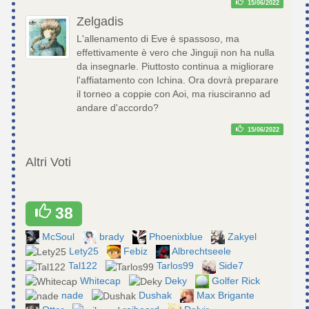
15/06/2022
Zelgadis
L'allenamento di Eve è spassoso, ma
effettivamente è vero che Jinguji non ha nulla
da insegnarle. Piuttosto continua a migliorare
l'affiatamento con Ichina. Ora dovrà preparare
il torneo a coppie con Aoi, ma riusciranno ad
andare d'accordo?
15/06/2022
Altri Voti
38
McSoul
brady
Phoenixblue
Zakyel
Lety25
Febiz
Albrechtseele
Tal122
Tarlos99
Side7
Whitecap
Deky
Golfer Rick
nade
Dushak
Max Brigante