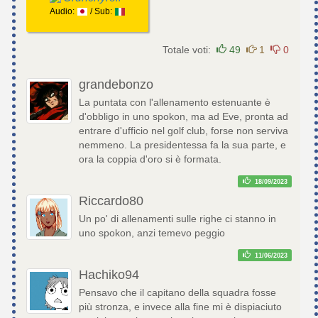
Audio:
/ Sub:
Totale voti:
49
1
0
grandebonzo
La puntata con l'allenamento estenuante è
d'obbligo in uno spokon, ma ad Eve, pronta ad
entrare d'ufficio nel golf club, forse non serviva
nemmeno. La presidentessa fa la sua parte, e
ora la coppia d'oro si è formata.
18/09/2023
Riccardo80
Un po' di allenamenti sulle righe ci stanno in
uno spokon, anzi temevo peggio
11/06/2023
Hachiko94
Pensavo che il capitano della squadra fosse
più stronza, e invece alla fine mi è dispiaciuto