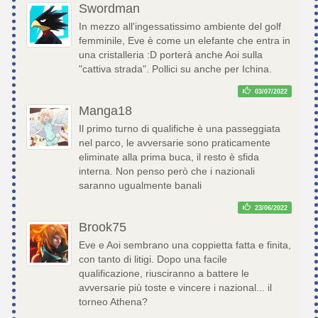
Swordman
In mezzo all'ingessatissimo ambiente del golf
femminile, Eve è come un elefante che entra in
una cristalleria :D porterà anche Aoi sulla
"cattiva strada". Pollici su anche per Ichina.
03/07/2022
Manga18
Il primo turno di qualifiche è una passeggiata
nel parco, le avversarie sono praticamente
eliminate alla prima buca, il resto è sfida
interna. Non penso però che i nazionali
saranno ugualmente banali
23/06/2022
Brook75
Eve e Aoi sembrano una coppietta fatta e finita,
con tanto di litigi. Dopo una facile
qualificazione, riusciranno a battere le
avversarie più toste e vincere i nazional... il
torneo Athena?