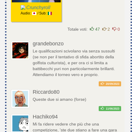
Crunchyroll
Audio:
/ Sub:
Totale voti:
47
2
0
grandebonzo
Le qualificazioni scivolano via senza sussulti
(se non per il tentativo di sfida abortito della
golfista culturista), e per ora ci si limita a
battibecchi yuri non particolarmente brillanti.
Attendiamo il torneo vero e proprio.
20/09/2023
Riccardo80
Queste due si amano (forse)
11/06/2023
Hachiko94
Mi fa ridere vedere che più che una
competizione, 'ste due stiano a fare una gara