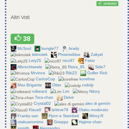
22/06/2022
Altri Voti
38
McSoul
bungle77
brady
teknotek
Phoenixblue
Zakyel
Lety25
nico97
Febiz
Albrechtseele
Reira_85
Side7
Mrvince
Riki23
Golfer Rick
CarlosCop
korefree
Max Brigante
Otter
rodolp
roibeard
Lim
Nitory
Tora-chan
Delvir
Crystal02
alex di gemini
Klaus0
laVeve78
Otaku moderato
Franky-san
Pjorn e Stambeit
Winry.R
otakuanonimo
Gneppy
Hajime-chan
ssmith
Alessandro