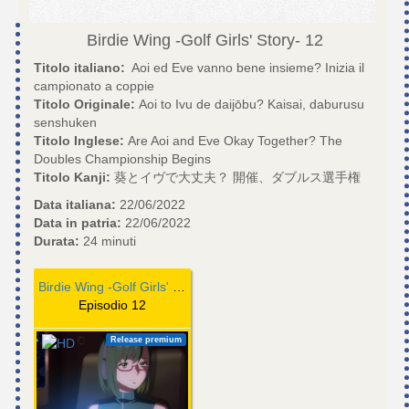
Birdie Wing -Golf Girls' Story-
12
Titolo italiano:
Aoi ed Eve vanno bene insieme? Inizia il
campionato a coppie
Titolo Originale:
Aoi to Ivu de daijōbu? Kaisai, daburusu
senshuken
Titolo Inglese:
Are Aoi and Eve Okay Together? The
Doubles Championship Begins
Titolo Kanji:
葵とイヴで大丈夫？ 開催、ダブルス選手権
Data italiana:
22/06/2022
Data in patria:
22/06/2022
Durata:
24 minuti
Birdie Wing -Golf Girls' Story-
Episodio 12
Release premium