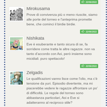
22/06/2022
Mirokusama
Prove di convivenza più o meno riuscite, siamo
alle porte del torneo e l'anteprima promette
bene, che cominci il birdie birdie.
22/06/2022
Nishikata
Eve è esuberante e tanto sicura di se, fa
sorridere come tratta le altre ragazze. non va
tanto d'accordo con Aoi, però insieme sono
micidiali. puro spettacolo!
22/06/2022
Zelgadis
Le qualificazioni vanno lisce come l'olio, ma c'è
tensione da yuri. Episodio divertente, ma mi
piacerebbe vedere le ragazze affrontare un po'
di difficoltà. Le regole del torneo sono
abbastanza particolari, Aoi e Eve si
adatteranno al reciproco stile?