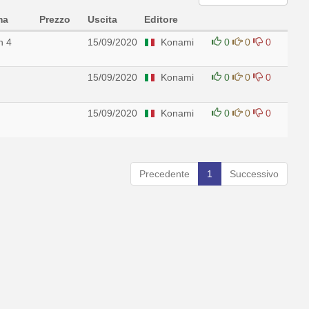
ma
Prezzo
Uscita
Editore
n 4
15/09/2020
Konami
0
0
0
15/09/2020
Konami
0
0
0
15/09/2020
Konami
0
0
0
Precedente
1
Successivo