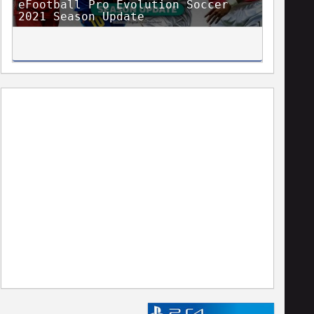
eFootball Pro Evolution Soccer
2021 Season Update