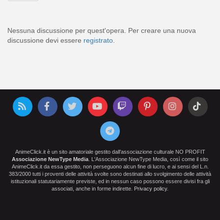
Nessuna discussione per quest'opera. Per creare una nuova
discussione devi essere
registrato
.
AnimeClick.it è un sito amatoriale gestito dall'associazione culturale NO PROFIT
Associazione NewType Media
. L'Associazione NewType Media, così come il sito
AnimeClick.it da essa gestito, non perseguono alcun fine di lucro, e ai sensi del L.n.
383/2000 tutti i proventi delle attività svolte sono destinati allo svolgimento delle attività
istituzionali statutariamente previste, ed in nessun caso possono essere divisi fra gli
associati, anche in forme indirette.
Privacy policy
.