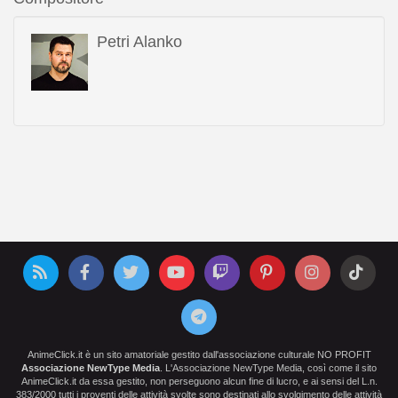
Petri Alanko
AnimeClick.it è un sito amatoriale gestito dall'associazione culturale NO PROFIT
Associazione NewType Media
. L'Associazione NewType Media, così come il sito
AnimeClick.it da essa gestito, non perseguono alcun fine di lucro, e ai sensi del L.n.
383/2000 tutti i proventi delle attività svolte sono destinati allo svolgimento delle attività