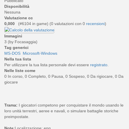
Pubblicato
Disponibilità
Nessuna
Valutazione cc
0,000
(#6104 in game) (
0
valutazioni con 0
recensioni
)
Immagini
3 (by Focasaggia)
Tag generici
MS-DOS
Microsoft-Windows
Nella tua lista
Per utilizzare la tua lista personale devi essere
registrato
.
Nelle liste come
0 In corso, 0 Completo, 0 Pausa, 0 Sospeso, 0 Da rigiocare, 0 Da
giocare
Trama:
I giocatori competono per conquistare il mondo usando le
loro unità terrestri, aeree e navali, o simulare battaglie storiche
preimpostate.
Note
:Localizzazione: eng.