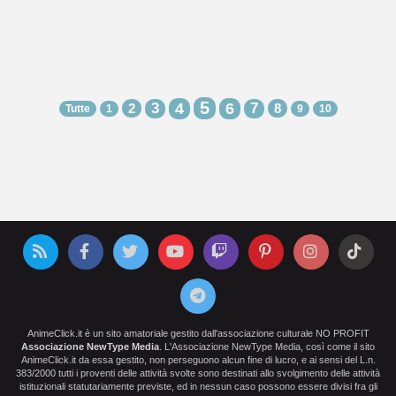
5
3
4
6
7
2
8
Tutte
1
9
10
AnimeClick.it è un sito amatoriale gestito dall'associazione culturale NO PROFIT
Associazione NewType Media
. L'Associazione NewType Media, così come il sito
AnimeClick.it da essa gestito, non perseguono alcun fine di lucro, e ai sensi del L.n.
383/2000 tutti i proventi delle attività svolte sono destinati allo svolgimento delle attività
istituzionali statutariamente previste, ed in nessun caso possono essere divisi fra gli