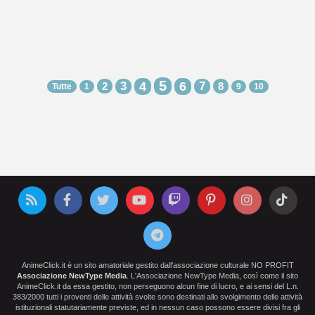
5
3
4
6
7
2
8
Tutte
1
9
10
AnimeClick.it è un sito amatoriale gestito dall'associazione culturale NO PROFIT
Associazione NewType Media
. L'Associazione NewType Media, così come il sito
AnimeClick.it da essa gestito, non perseguono alcun fine di lucro, e ai sensi del L.n.
383/2000 tutti i proventi delle attività svolte sono destinati allo svolgimento delle attività
istituzionali statutariamente previste, ed in nessun caso possono essere divisi fra gli