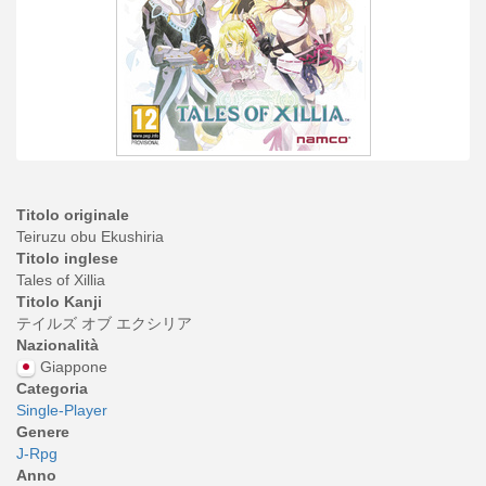
Titolo originale
Teiruzu obu Ekushiria
Titolo inglese
Tales of Xillia
Titolo Kanji
テイルズ オブ エクシリア
Nazionalità
Giappone
Categoria
Single-Player
Genere
J-Rpg
Anno