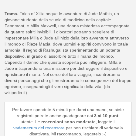
Trama:
Tales of Xillia segue le avventure di Jude Mathis, un
giovane studente della scuola di medicina nella capitale
Fennmont, e Milla Maxwell, una donna misteriosa accompagnata
da quattro spiriti invisibili. I giocatori potranno scegliere di
impersonare Milla o Jude all'inizio della loro avventura attraverso
il mondo di Rieze Maxia, dove uomini e spiriti convivono in totale
armonia. Il regno di Rashugal sta sperimentando un potente
dispositivo, in grado di assorbire tutto il mana del mondo.
Capendo il danno che questa scoperta può infliggere, Milla e
Jude intraprendono una missione per distruggere il dispositivo e
ripristinare il mana. Nel corso del loro viaggio, incontreranno
diversi personaggi che gli mostreranno le conseguenze del troppo
egoismo, insegnandogli il vero significato della vita. (da
wikipedia.it)
Per favore spendete 5 minuti per darci una mano, se siete
registrati potrete anche guadagnare dai
3 ai 10 punti
utente. Le
recensioni sono moderate
, leggete il
vademecum del recensore
per non rischiare di vedervela
disattivata. Mi raccomando, leggetelo ;-)