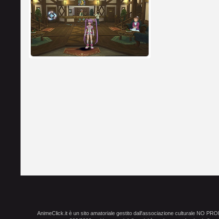
AnimeClick.it è un sito amatoriale gestito dall'associazione culturale NO PR