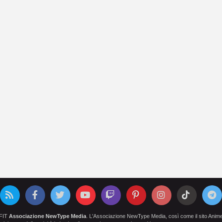
OFIT
Associazione NewType Media
. L'Associazione NewType Media, così come il sito AnimeCl