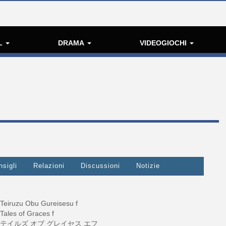
L
DRAMA
VIDEOGIOCHI
nsigli
Relazioni
Discussioni
Notizie
Teiruzu Obu Gureisesu f
Tales of Graces f
テイルズ オブ グレイセス エフ