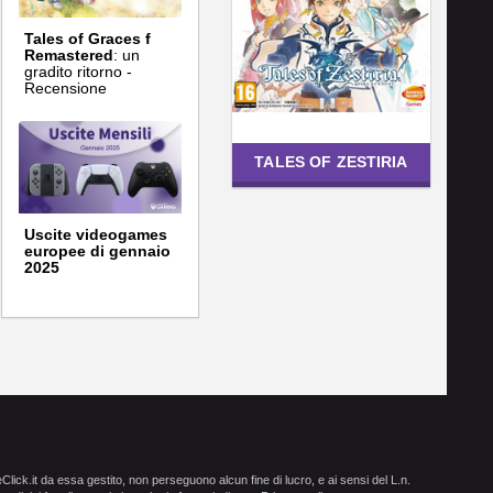
Tales of Graces f
Remastered
: un
gradito ritorno -
Recensione
TALES OF ZESTIRIA
Uscite videogames
europee di gennaio
2025
ick.it da essa gestito, non perseguono alcun fine di lucro, e ai sensi del L.n.