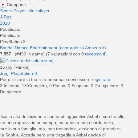
Giappone
Single-Player
Multiplayer
J-Rpg
2010
Pubblicato
Pubblicato
PlayStation 3
Bandai Namco Entertainment
(
compralo su Amazon.it
)
7,557
(#490 in game) (
7
valutazioni con 0
recensioni
)
16 (by Twinkle)
Jrpg
PlayStation-3
Per utilizzare la tua lista personale devi essere
registrato
.
3 In corso, 13 Completo, 0 Pausa, 0 Sospeso, 0 Da rigiocare, 3
Da giocare
ca in alta definizione e contenuti aggiuntivi. Asbel e suo fratello
ano una ragazza in un campo, ma questa non ricorda nulla,
care la sua famiglia, ma, non trovandola, decidono di prendersi
la Sophie. Accade però una tragedia e Asbel decide di