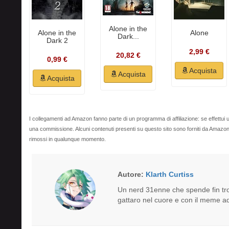
Alone in the
Alone in the
Alone
Dark...
Dark 2
2,99 €
20,82 €
0,99 €
Acquista
Acquista
Acquista
I collegamenti ad Amazon fanno parte di un programma di affiliazione: se effettui u
una commissione. Alcuni contenuti presenti su questo sito sono forniti da Amaz
rimossi in qualunque momento.
Autore:
Klarth Curtiss
Un nerd 31enne che spende fin tro
gattaro nel cuore e con il meme ad