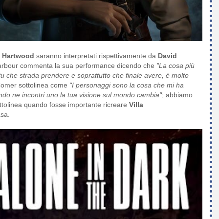
y Hartwood
saranno interpretati rispettivamente da
David
arbour commenta la sua performance dicendo che
"La cosa più
tu che strada prendere e soprattutto che finale avere, è molto
 Comer sottolinea come
"I personaggi sono la cosa che mi ha
quando ne incontri uno la tua visione sul mondo cambia"
; abbiamo
tolinea quando fosse importante ricreare
Villa
asa.