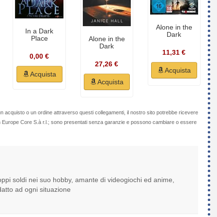
Alone in the
In a Dark
Dark
Place
Alone in the
Dark
11,31 €
0,00 €
27,26 €
Acquista
Acquista
Acquista
n acquisto o un ordine attraverso questi collegamenti, il nostro sito potrebbe ricevere
on Europe Core S.à r.l.; sono presentati senza garanzie e possono cambiare o essere
ppi soldi nei suo hobby, amante di videogiochi ed anime,
atto ad ogni situazione