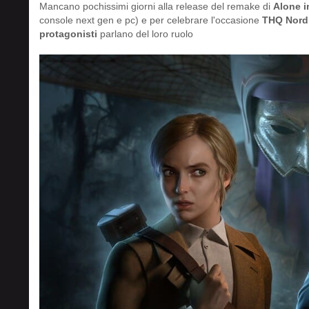
Mancano pochissimi giorni alla release del remake di
Alone i
console next gen e pc) e per celebrare l'occasione
THQ Nord
protagonisti
parlano del loro ruolo