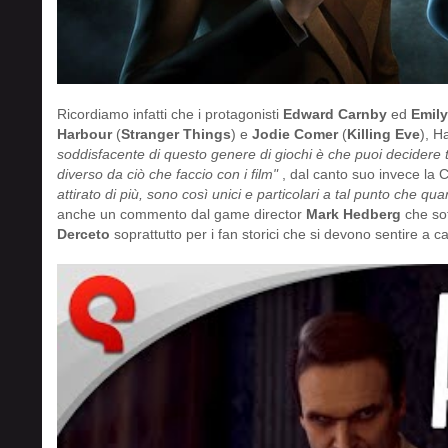
Ricordiamo infatti che i protagonisti
Edward Carnby
ed
Emil
Harbour
(
Stranger Things
) e
Jodie Comer
(
Killing Eve
), H
soddisfacente di questo genere di giochi è che puoi decidere 
diverso da ciò che faccio con i film"
, dal canto suo invece la
attirato di più, sono così unici e particolari a tal punto che 
anche un commento dal game director
Mark Hedberg
che sot
Derceto
soprattutto per i fan storici che si devono sentire a c