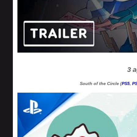
3 
South of the Circle (
PS5
,
P