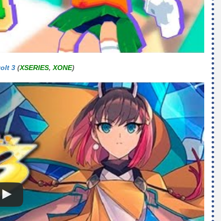
olt 3
(
XSERIES
,
XONE
)