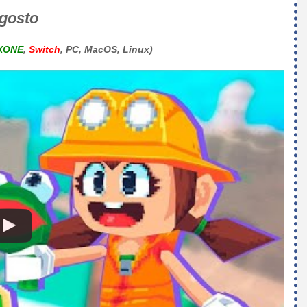
agosto
XONE
,
Switch
, PC, MacOS, Linux)