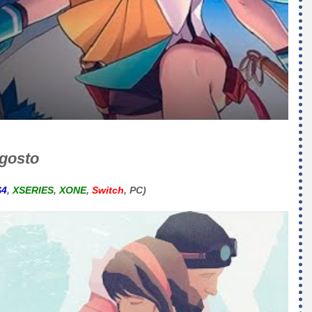
agosto
S4
,
XSERIES
,
XONE
,
Switch
, PC)