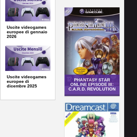
Uscite videogames
europee di gennaio
2026
Uscite videogames
PHANTASY STAR
europee di
ONLINE EPISODE III:
dicembre 2025
C.A.R.D. REVOLUTION