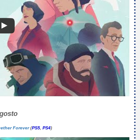
agosto
ether Forever
(
PS5
,
PS4
)