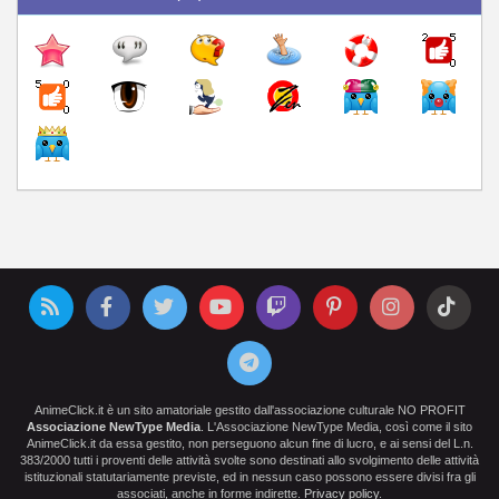
AnimeClick.it è un sito amatoriale gestito dall'associazione culturale NO PROFIT
Associazione NewType Media
. L'Associazione NewType Media, così come il sito
AnimeClick.it da essa gestito, non perseguono alcun fine di lucro, e ai sensi del L.n.
383/2000 tutti i proventi delle attività svolte sono destinati allo svolgimento delle attività
istituzionali statutariamente previste, ed in nessun caso possono essere divisi fra gli
associati, anche in forme indirette.
Privacy policy
.