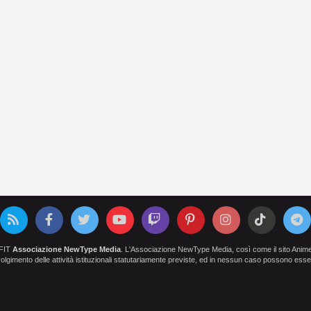
OFIT
Associazione NewType Media
. L'Associazione NewType Media, così come il sito AnimeCl
 svolgimento delle attività istituzionali statutariamente previste, ed in nessun caso possono esser