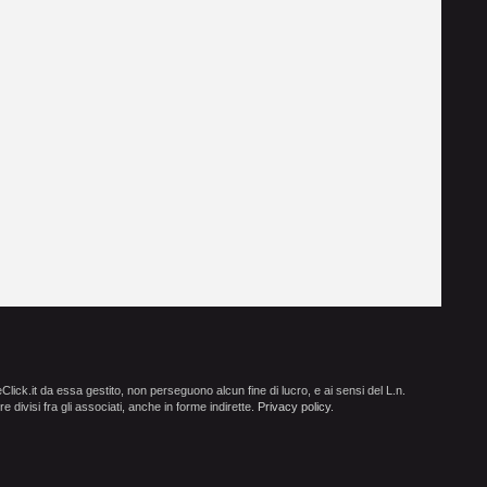
ick.it da essa gestito, non perseguono alcun fine di lucro, e ai sensi del L.n.
e divisi fra gli associati, anche in forme indirette.
Privacy policy
.