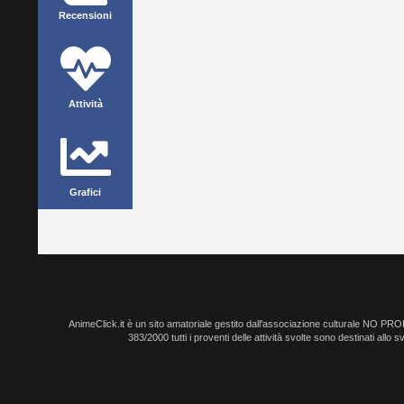
Recensioni
Attività
Grafici
AnimeClick.it è un sito amatoriale gestito dall'associazione culturale NO PR
383/2000 tutti i proventi delle attività svolte sono destinati allo