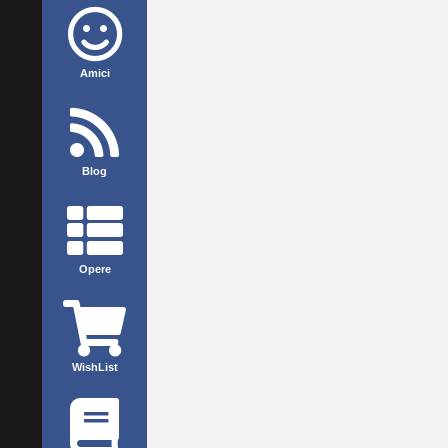
Amici
Blog
Opere
WishList