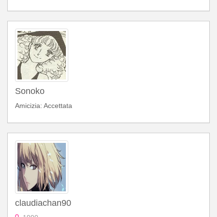
Sonoko
Amicizia: Accettata
claudiachan90