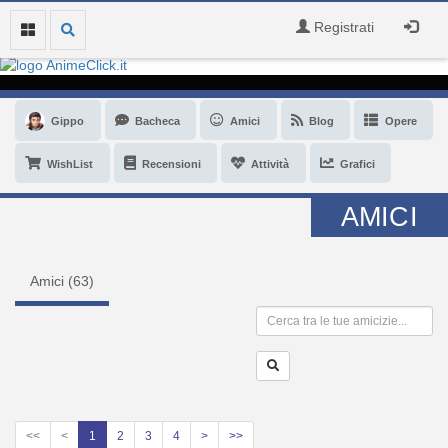
Registrati
Gippo
Bacheca
Amici
Blog
Opere
WishList
Recensioni
Attività
Grafici
AMICI
Amici (
63
)
<<
<
1
2
3
4
>
>>