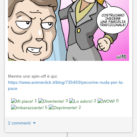
Mentre uno spin-off è qui:
https://www.animeclick.it/blog/735493/pecorine-nuda-per-la-
pace
1
3
2
0
5
2
2 commenti