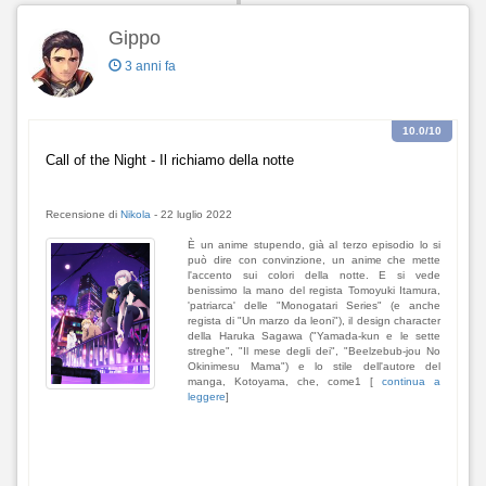
Gippo
3 anni fa
10.0
/10
Call of the Night - Il richiamo della notte
Recensione di
Nikola
-
22 luglio 2022
È un anime stupendo, già al terzo episodio lo si
può dire con convinzione, un anime che mette
l'accento sui colori della notte. E si vede
benissimo la mano del regista Tomoyuki Itamura,
'patriarca' delle "Monogatari Series" (e anche
regista di "Un marzo da leoni"), il design character
della Haruka Sagawa ("Yamada-kun e le sette
streghe", "Il mese degli dei", "Beelzebub-jou No
Okinimesu Mama") e lo stile dell'autore del
manga, Kotoyama, che, come1 [
continua a
leggere
]