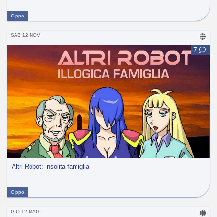
Gippo
SAB 12 NOV
7
Altri Robot: Insolita famiglia
Gippo
GIO 12 MAG