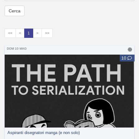
<<
<
1
>
>>
DOM 10 MAG
10
Aspiranti disegnatori manga (e non solo)