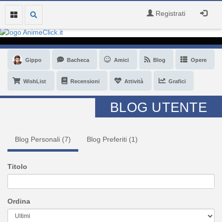
Registrati
Gippo
Bacheca
Amici
Blog
Opere
WishList
Recensioni
Attività
Grafici
BLOG UTENTE
Blog Personali (
7
)
Blog Preferiti (
1
)
Titolo
Ordina