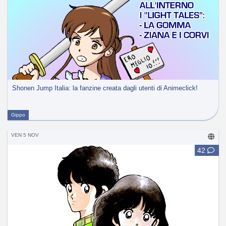
Shonen Jump Italia: la fanzine creata dagli utenti di Animeclick!
Gippo
VEN 5 NOV
42