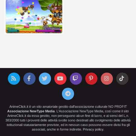
AnimeClick.it è un sito amatoriale gestito dall'associazione culturale NO PROFIT
Associazione NewType Media
. L'Associazione NewType Media, così come il sito
AnimeClick.it da essa gestito, non perseguono alcun fine di lucro, e ai sensi del L.n.
383/2000 tutti i proventi delle attività svolte sono destinati allo svolgimento delle attività
istituzionali statutariamente previste, ed in nessun caso possono essere divisi fra gli
associati, anche in forme indirette.
Privacy policy
.