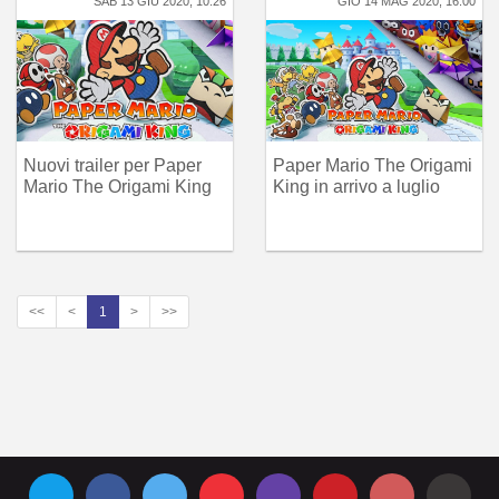
SAB 13 GIU 2020, 10:26
GIO 14 MAG 2020, 16:00
Nuovi trailer per Paper
Paper Mario The Origami
Mario The Origami King
King in arrivo a luglio
<<
<
1
>
>>