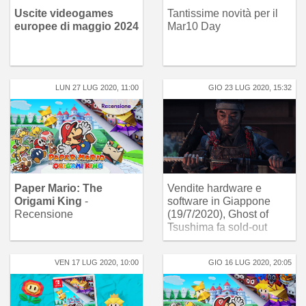
Uscite videogames
Tantissime novità per il
europee di maggio 2024
Mar10 Day
LUN 27 LUG 2020, 11:00
GIO 23 LUG 2020, 15:32
Paper Mario: The
Vendite hardware e
Origami King
-
software in Giappone
Recensione
(19/7/2020), Ghost of
Tsushima fa sold-out
VEN 17 LUG 2020, 10:00
GIO 16 LUG 2020, 20:05