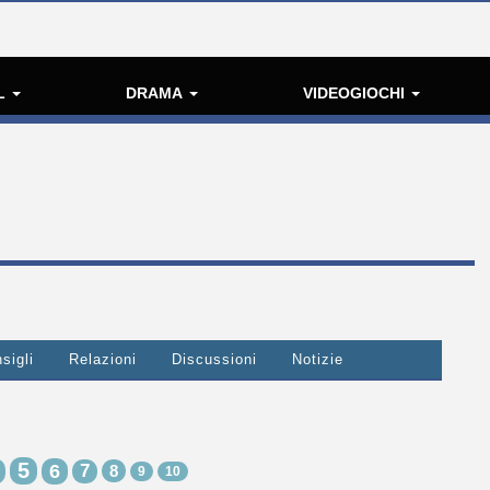
L
DRAMA
VIDEOGIOCHI
sigli
Relazioni
Discussioni
Notizie
5
6
7
8
9
10