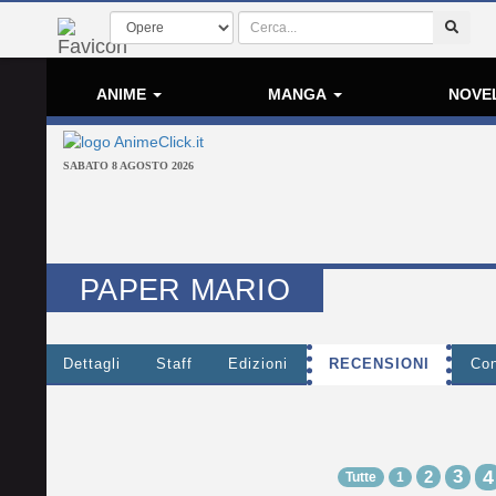
ANIME
MANGA
NOVE
SABATO 8 AGOSTO 2026
PAPER MARIO
Dettagli
Staff
Edizioni
RECENSIONI
Con
3
4
2
Tutte
1