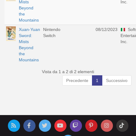
Mists
Inc.
Beyond
the
Mountains
Xuan-Yuan
Nintendo
08/12/2023
Soft
Sword:
Switch
Enterta
Mists
Inc.
Beyond
the
Mountains
Vista da 1 a 2 di 2 elementi
Precedente
1
Successivo