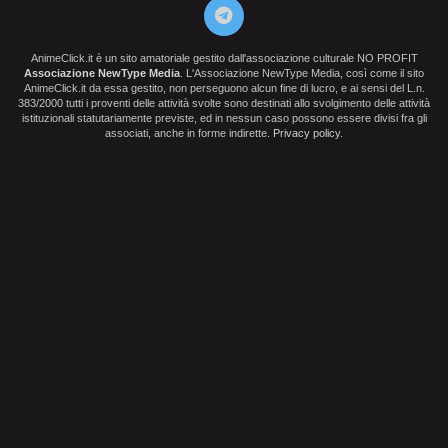
AnimeClick.it è un sito amatoriale gestito dall'associazione culturale NO PROFIT
Associazione NewType Media
. L'Associazione NewType Media, così come il sito
AnimeClick.it da essa gestito, non perseguono alcun fine di lucro, e ai sensi del L.n.
383/2000 tutti i proventi delle attività svolte sono destinati allo svolgimento delle attività
istituzionali statutariamente previste, ed in nessun caso possono essere divisi fra gli
associati, anche in forme indirette.
Privacy policy
.