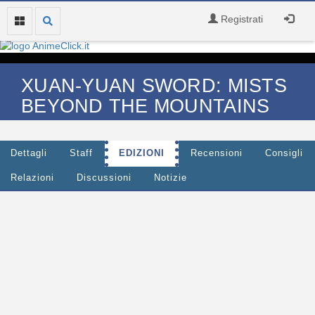
Registrati
XUAN-YUAN SWORD: MISTS
BEYOND THE MOUNTAINS
Dettagli
Staff
EDIZIONI
Recensioni
Consigli
Relazioni
Discussioni
Notizie