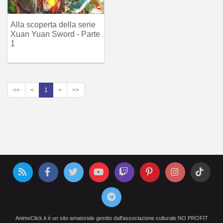
Alla scoperta della serie
Xuan Yuan Sword - Parte
1
<<
<
1
>
>>
AnimeClick.it è un sito amatoriale gestito dall'associazione culturale NO PROFIT