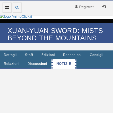
Registrati
XUAN-YUAN SWORD: MISTS
BEYOND THE MOUNTAINS
Dettagli
Staff
Edizioni
Recensioni
Consigli
Relazioni
Discussioni
NOTIZIE