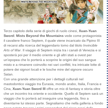
Terzo capitolo della serie di giochi di ruolo cinesi,
Xuan-Yuan
Sword: Mists Beyond the Mountains
vede come protagonista
il cavaliere franco Septem, il quale viene incaricato da Pipino III
di recarsi alla ricerca del leggendario tomo dal titolo
Invincible
Arts of War
. Il viaggio di Septem inizia tra i canali di Venezia e si
sposterà poi per il medio oriente e gli altri stati a ovest per
un'epopea che lo porterà a scoprire le origini del suo sangue
misto e a rimanere coinvolto nei vari conflitti, tra intricate lotte di
potere dei signori locali e le losche mire del signore oscuro
Satan.
Con una grande attenzione per i dettagli culturali nel
mastodontico viaggio tra Eurasia, mondo arabo, Italia, Francia e
Cina,
Xuan-Yuan Sword III
offre un mix di fantasy e storia oltre
che un incontro tra oriente e occidente. Quello di Septem sarà un
viaggio che lo porterà ad inseguire una leggenda, fino a
diventarne lui stesso parte. Segnaliamo che nella galleria a fondo
news potete trovare i primi screenshot del gioco presi dalla