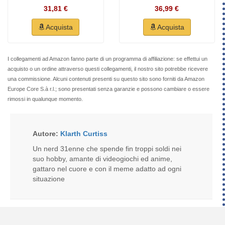
31,81 €
36,99 €
Acquista
Acquista
I collegamenti ad Amazon fanno parte di un programma di affiliazione: se effettui un
acquisto o un ordine attraverso questi collegamenti, il nostro sito potrebbe ricevere
una commissione. Alcuni contenuti presenti su questo sito sono forniti da Amazon
Europe Core S.à r.l.; sono presentati senza garanzie e possono cambiare o essere
rimossi in qualunque momento.
Autore:
Klarth Curtiss
Un nerd 31enne che spende fin troppi soldi nei
suo hobby, amante di videogiochi ed anime,
gattaro nel cuore e con il meme adatto ad ogni
situazione