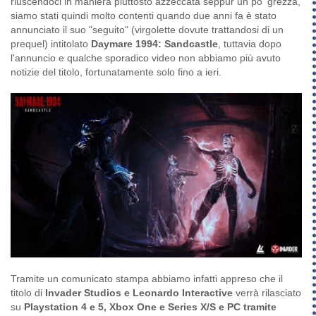
riuscendoci in maniera piuttosto azzeccata seppur un po' grezza,
siamo stati quindi molto contenti quando due anni fa è stato
annunciato il suo "seguito" (virgolette dovute trattandosi di un
prequel) intitolato
Daymare 1994: Sandcastle
, tuttavia dopo
l'annuncio e qualche sporadico video non abbiamo più avuto
notizie del titolo, fortunatamente solo fino a ieri.
Tramite un comunicato stampa abbiamo infatti appreso che il
titolo di
Invader Studios e Leonardo Interactive
verrà rilasciato
su
Playstation 4 e 5, Xbox One e Series X/S e PC tramite