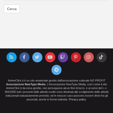
AnimeClick.it è un sito amatoriale gestito dall'associazione culturale NO PROFIT
Associazione NewType Media
. L'Associazione NewType Media, così come il sito
AnimeClick.it da essa gestito, non perseguono alcun fine di lucro, e ai sensi del L.n.
383/2000 tutti i proventi delle attività svolte sono destinati allo svolgimento delle attività
istituzionali statutariamente previste, ed in nessun caso possono essere divisi fra gli
associati, anche in forme indirette.
Privacy policy
.