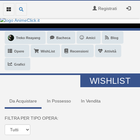
Registrati
Treko Reayang
Bacheca
Amici
Blog
Opere
WishList
Recensioni
Attività
Grafici
WISHLIST
Da Acquistare
In Possesso
In Vendita
FILTRA PER TIPO OPERA: