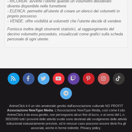
- RICORDA: avverte l’utente quando un volumetto desiderato
diventa disponibile nelle fumetterie
- ELENCA: permette all’utente di creare un elenco dei volumetti in
proprio possesso
- VENDE: offre visibilità ai volumetti che l’utente decide di vendere
Fornisce inoltre degli strumenti statistici, al raggiungimento del
decimo volumetto posseduto, visualizzati come grafici sulla scheda
personale di ogni utente.
AnimeClick.it è un sito amatoriale gestito dall'associazione culturale NO PROFIT
Associazione NewType Media
. L'Associazione NewType Media, così come il sito
AnimeClick.it da essa gestito, non perseguono alcun fine di lucro, e ai sensi del L.n.
383/2000 tutti i proventi delle attività svolte sono destinati allo svolgimento delle attività
istituzionali statutariamente previste, ed in nessun caso possono essere divisi fra gli
associati, anche in forme indirette.
Privacy policy
.