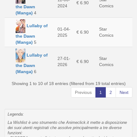
€ 6.90
2024
Comics
the Dawn
(Manga)
4
Lullaby of
01-04-
Star
€ 6.90
2025
Comics
the Dawn
(Manga)
5
Lullaby of
27-01-
Star
€ 6.90
2026
Comics
the Dawn
(Manga)
6
Showing 1 to 10 of 18 entries (filtered from 19 total entries)
Previous
1
2
Next
Legenda:
La Wishlist è uno strumento che Animeclick.it mette a disposizione
dei suoi utenti registrati che assolve principalmente a tre diverse
funzioni: