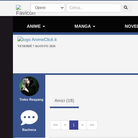
ANIME
MANGA
NOVE
VENERDÌ 7 AGOSTO 2026
Treko Reayang
Amici (
18
)
<<
<
1
>
>>
Bacheca