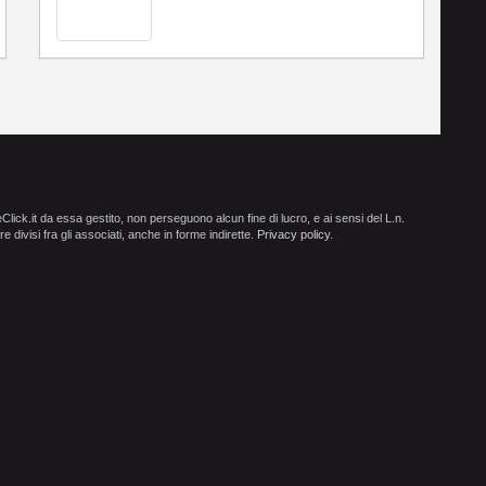
ick.it da essa gestito, non perseguono alcun fine di lucro, e ai sensi del L.n.
e divisi fra gli associati, anche in forme indirette.
Privacy policy
.