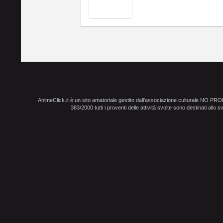
AnimeClick.it è un sito amatoriale gestito dall'associazione culturale NO PR
383/2000 tutti i proventi delle attività svolte sono destinati allo