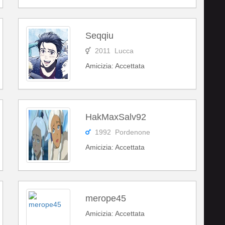
Seqqiu
2011 Lucca
Amicizia: Accettata
HakMaxSalv92
1992 Pordenone
Amicizia: Accettata
merope45
Amicizia: Accettata