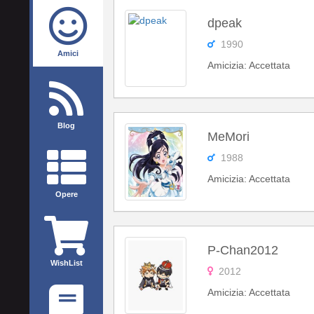
dpeak
1990
Amici
Amicizia: Accettata
Blog
MeMori
1988
Amicizia: Accettata
Opere
P-Chan2012
WishList
2012
Amicizia: Accettata