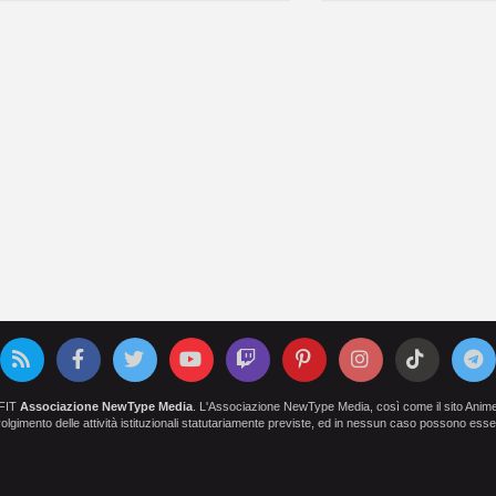
OFIT
Associazione NewType Media
. L'Associazione NewType Media, così come il sito AnimeCl
 svolgimento delle attività istituzionali statutariamente previste, ed in nessun caso possono esser