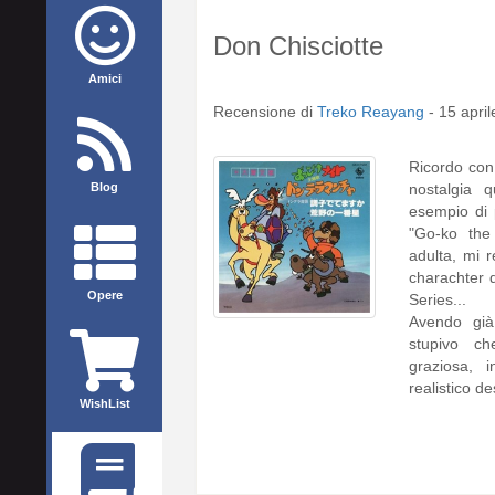
Don Chisciotte
Amici
Recensione di
Treko Reayang
-
15 apri
Ricordo con
Blog
nostalgia 
esempio di 
"Go-ko the
adulta, mi 
charachter 
Opere
Series...
Avendo già 
stupivo c
graziosa, 
realistico de
WishList