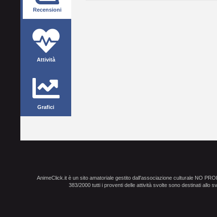
Recensioni
Attività
Grafici
AnimeClick.it è un sito amatoriale gestito dall'associazione culturale NO PR
383/2000 tutti i proventi delle attività svolte sono destinati allo