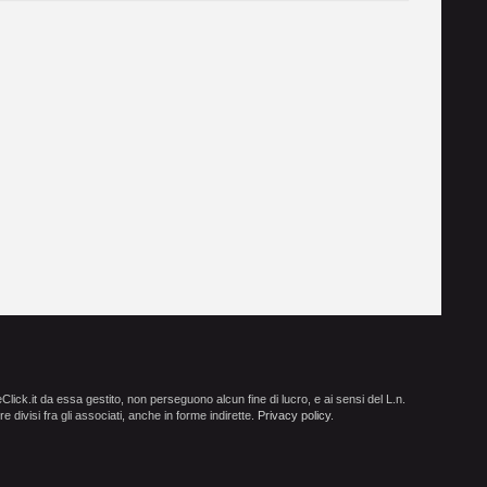
ick.it da essa gestito, non perseguono alcun fine di lucro, e ai sensi del L.n.
e divisi fra gli associati, anche in forme indirette.
Privacy policy
.