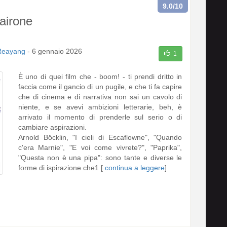
9.0
/10
'airone
Reayang
-
6 gennaio 2026
1
È uno di quei film che - boom! - ti prendi dritto in
faccia come il gancio di un pugile, e che ti fa capire
che di cinema e di narrativa non sai un cavolo di
niente, e se avevi ambizioni letterarie, beh, è
arrivato il momento di prenderle sul serio o di
cambiare aspirazioni.
Arnold Böcklin, "I cieli di Escaflowne", "Quando
c'era Marnie", "E voi come vivrete?", "Paprika",
"Questa non è una pipa": sono tante e diverse le
forme di ispirazione che1 [
continua a leggere
]