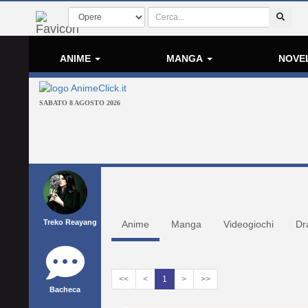
ANIME
MANGA
NOVE
SABATO 8 AGOSTO 2026
Treko Reayang
Anime
Manga
Videogiochi
Dr
<<
<
1
>
>>
Bacheca