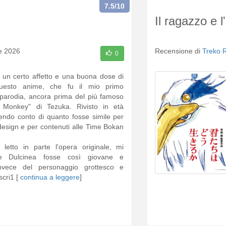
7.5
/10
Il ragazzo e l
le 2026
Recensione di
Treko 
0
 un certo affetto e una buona dose di
questo anime, che fu il mio primo
parodia, ancora prima del più famoso
 Monkey" di Tezuka. Rivisto in età
rendo conto di quanto fosse simile per
design e per contenuti alle Time Bokan
letto in parte l'opera originale, mi
he Dulcinea fosse così giovane e
invece del personaggio grottesco e
scri1 [
continua a leggere
]