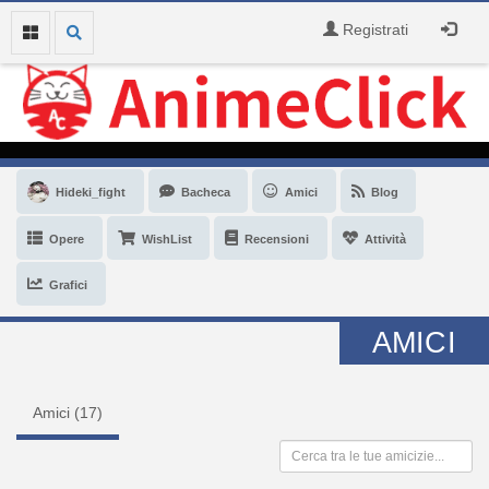
Registrati
Hideki_fight
Bacheca
Amici
Blog
Opere
WishList
Recensioni
Attività
Grafici
AMICI
Amici (
17
)