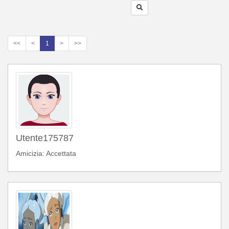
<<
<
1
>
>>
Utente175787
Amicizia: Accettata