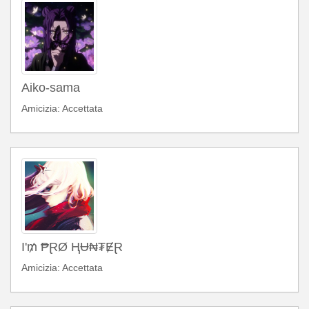
Aiko-sama
Amicizia: Accettata
I'₥ ₱ⱤØ ⱧɄ₦₮ɆⱤ
Amicizia: Accettata