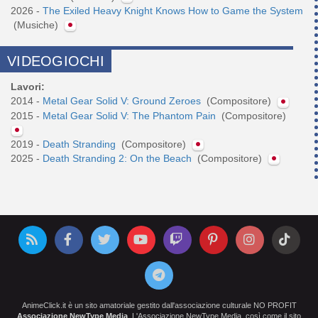
2026 -
The Exiled Heavy Knight Knows How to Game the System
(Musiche)
VIDEOGIOCHI
Lavori:
2014 -
Metal Gear Solid V: Ground Zeroes
(Compositore)
2015 -
Metal Gear Solid V: The Phantom Pain
(Compositore)
2019 -
Death Stranding
(Compositore)
2025 -
Death Stranding 2: On the Beach
(Compositore)
AnimeClick.it è un sito amatoriale gestito dall'associazione culturale NO PROFIT
Associazione NewType Media
. L'Associazione NewType Media, così come il sito