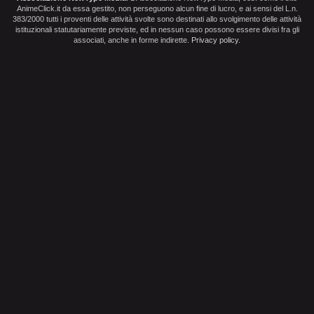
AnimeClick.it da essa gestito, non perseguono alcun fine di lucro, e ai sensi del L.n.
383/2000 tutti i proventi delle attività svolte sono destinati allo svolgimento delle attività
istituzionali statutariamente previste, ed in nessun caso possono essere divisi fra gli
associati, anche in forme indirette.
Privacy policy
.